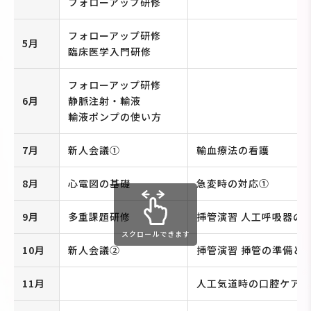
フォローアップ研修
フォローアップ研修
5月
臨床医学入門研修
フォローアップ研修
6月
静脈注射・輸液
輸液ポンプの使い方
7月
新人会議①
輸血療法の看護
8月
心電図の基礎
急変時の対応①
9月
多重課題研修
挿管演習 人工呼吸器の
スクロールできます
10月
新人会議②
挿管演習 挿管の準備と
11月
人工気道時の口腔ケア