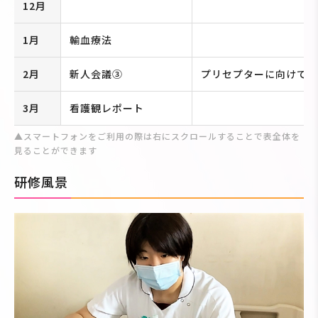
12月
1月
輸血療法
2月
新人会議③
プリセプターに向けて始
3月
看護観レポート
▲スマートフォンをご利用の際は右にスクロールすることで表全体を
見ることができます
研修風景