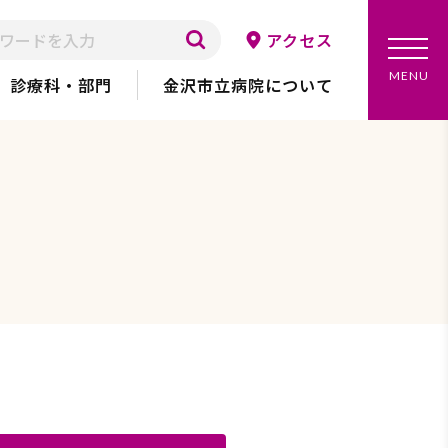
アクセス
メ
MENU
診療科・部門
金沢市立病院について
ニ
ュ
ー
を
開
く