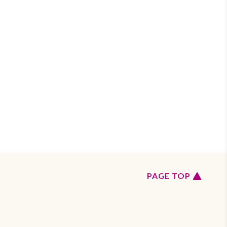
ペ
PAGE TOP
ー
ジ
の