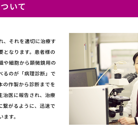
について
れ、それを適切に治療す
要となります。患者様の
織や細胞から顕微鏡用の
べるのが「病理診断」で
本の作製から診断までを
主治医に報告され、治療
に繋がるように、迅速で
います。