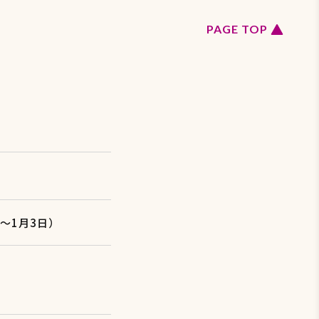
ペ
PAGE TOP
ー
ジ
の
ト
ッ
プ
へ
戻
る
日〜1月3日）