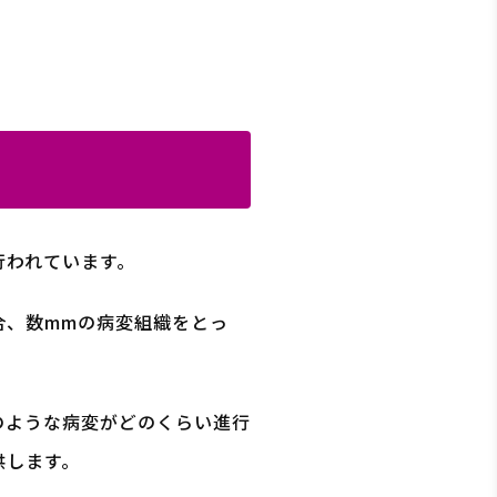
行われています。
合、数mmの病変組織をとっ
のような病変がどのくらい進行
供します。