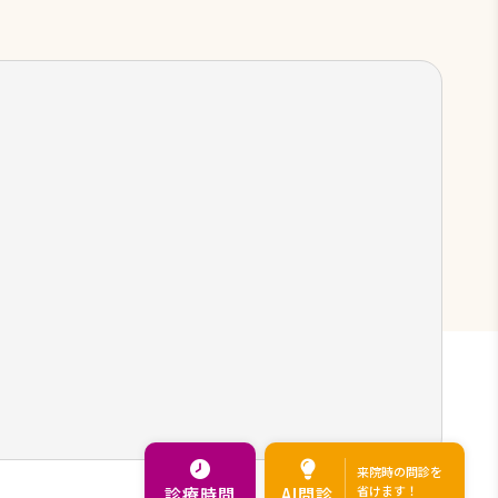
来院時の問診を
省けます！
診療時間
AI問診