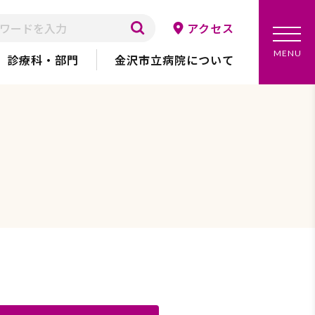
アクセス
メ
MENU
診療科・部門
金沢市立病院について
ニ
ュ
ー
を
開
く