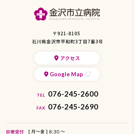
の
ト
ッ
プ
へ
戻
〒921-8105
る
石川県金沢市平和町3丁目7番3号
アクセス
Google Map
076-245-2600
TEL
076-245-2690
FAX
[ 月〜金 ]
〜
診療受付
8:30