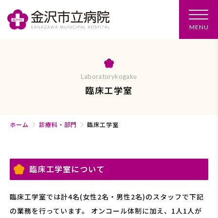
メ
MENU
ニ
ュ
ー
を
開
く
Laboratorykogaku
臨床工学室
ホーム
診療科・部門
臨床工学室
臨床工学室について
臨床工学室では計4名(女性2名・男性2名)のスタッフで下記
の業務を行っています。 オンコール体制に加え、1人1人が