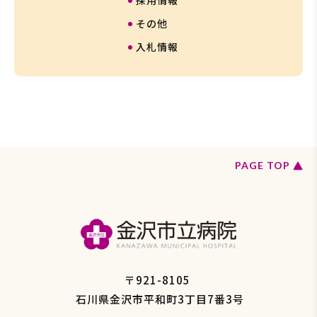
採用情報
覧
その他
入札情報
ペ
PAGE TOP
ー
ジ
の
ト
ッ
プ
へ
戻
〒921-8105
る
石川県金沢市平和町3丁目7番3号