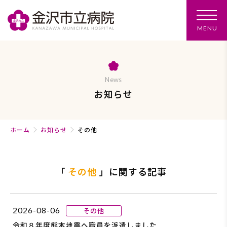
メ
MENU
ニ
ュ
ー
を
開
く
News
お知らせ
ホーム
お知らせ
その他
「
その他
」に関する記事
2026-08-06
その他
令和８年度熊本地震へ職員を派遣しました