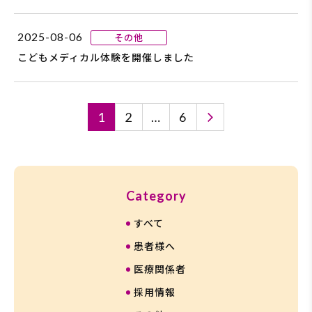
2025-08-06
その他
こどもメディカル体験を開催しました
投
1
2
…
6
稿
の
ペ
ー
ジ
送
り
カ
Category
テ
すべて
ゴ
リ
患者様へ
ー
医療関係者
一
採用情報
覧