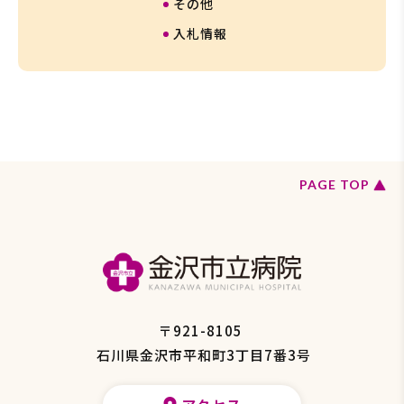
その他
入札情報
ペ
PAGE TOP
ー
ジ
の
ト
ッ
プ
へ
戻
〒921-8105
る
石川県金沢市平和町3丁目7番3号