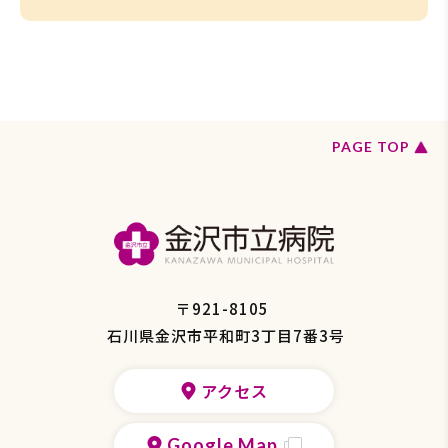
ペ
PAGE TOP
ー
ジ
の
ト
ッ
プ
へ
戻
〒921-8105
る
石川県金沢市平和町3丁目7番3号
アクセス
Google Map