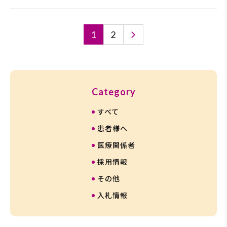
投
1
2
稿
の
ペ
ー
ジ
送
り
カ
Category
テ
すべて
ゴ
リ
患者様へ
ー
医療関係者
一
採用情報
覧
その他
入札情報